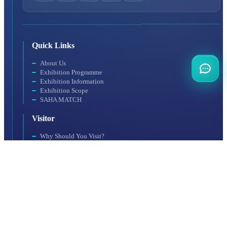
Quick Links
About Us
Exhibition Programme
Exhibition Information
Exhibition Scope
SAHA MATCH
Visitor
Why Should You Visit?
Visitor Profile
Visit Rules
Getting to the Venue
Exhibitor
Exhibitor Profile
For a Productive Exhibition
Accommodation